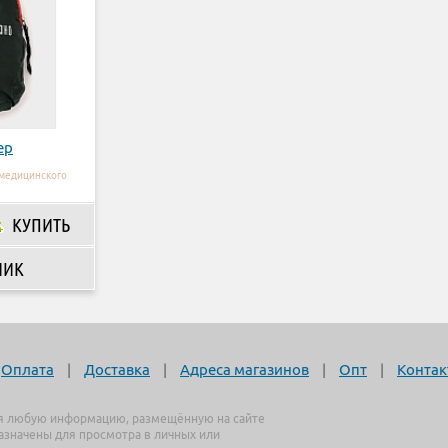
ер
 медицинского
КУПИТЬ
ЛИК
Оплата
|
Доставка
|
Адреса магазинов
|
Опт
|
Контак
я любую информацию, размещённую на сайте
назначены для просмотра в личных или