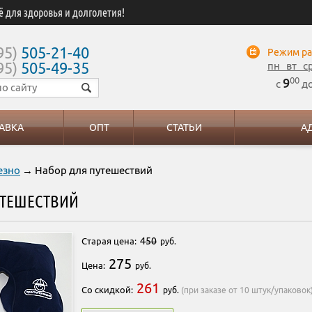
ё для здоровья и долголетия!
95)
505-21-40
Режим ра
95)
505-49-35
пн вт с
00
9
с
д
АВКА
ОПТ
СТАТЬИ
А
езно
→ Набор для путешествий
УТЕШЕСТВИЙ
450
Старая цена:
руб.
275
Цена:
руб.
261
Со скидкой:
руб.
(при заказе от 10 штук/упаковок