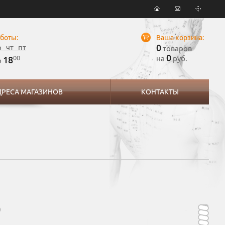
боты:
Ваша корзина:
0
р чт пт
товаров
0
00
на
руб.
18
о
ДРЕСА МАГАЗИНОВ
КОНТАКТЫ
)