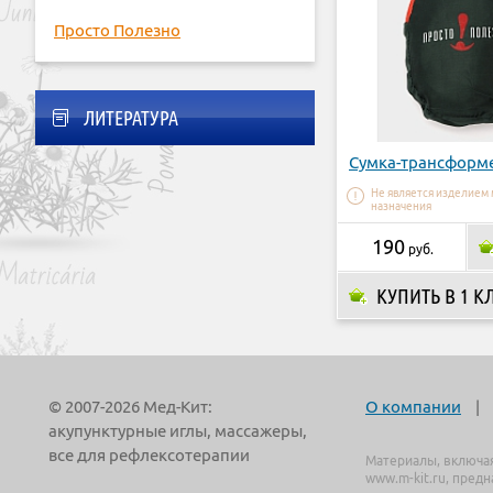
Просто Полезно
ЛИТЕРАТУРА
Сумка-трансформ
Не является изделием
назначения
190
руб.
КУПИТЬ В 1 К
© 2007-2026 Мед-Кит:
О компании
|
акупунктурные иглы, массажеры,
все для рефлексотерапии
Материалы, включа
www.m-kit.ru, пред