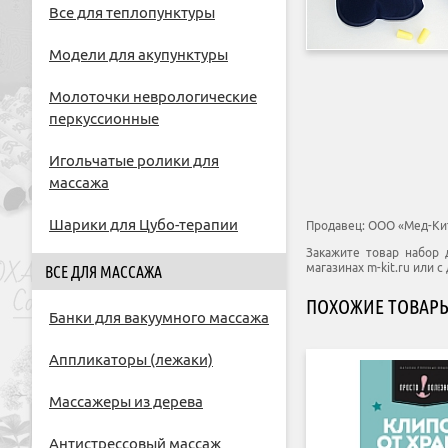
Все для теплопунктуры
Модели для акупунктуры
Молоточки неврологические
перкуссионные
Игольчатые ролики для
массажа
Шарики для Цубо-терапии
Продавец:
ООО «Мед-Ки
Закажите товар набор 
магазинах m-kit.ru или с
ВСЕ ДЛЯ МАССАЖА
ПОХОЖИЕ ТОВАР
Банки для вакуумного массажа
Аппликаторы (лежаки)
Массажеры из дерева
Антистрессовый массаж