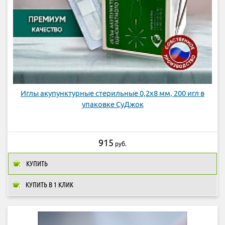
Иглы акупунктурные стерильные 0,2х8 мм, 200 игл в
упаковке СуДжок
915
руб.
КУПИТЬ
КУПИТЬ В 1 КЛИК