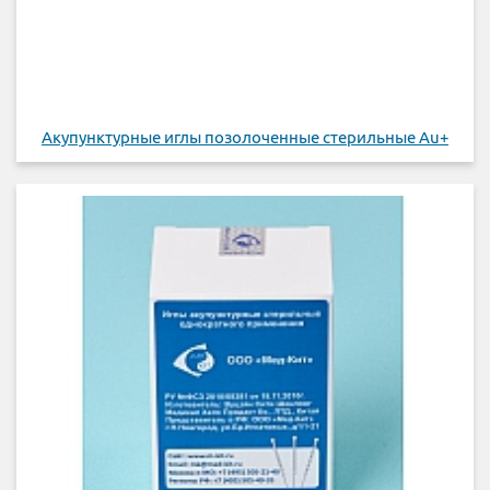
Акупунктурные иглы позолоченные стерильные Au+