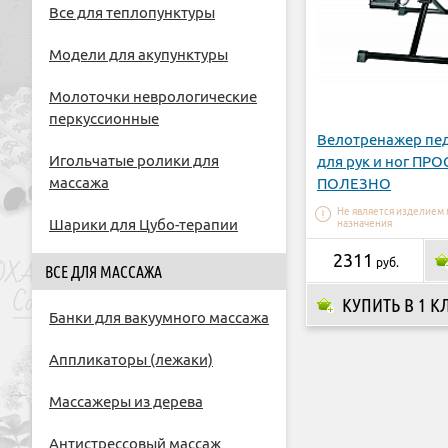
Все для теплопунктуры
Модели для акупунктуры
Молоточки неврологические
перкуссионные
Велотренажер пе
Игольчатые ролики для
для рук и ног ПР
массажа
ПОЛЕЗНО
Не является изделием
Шарики для Цубо-терапии
назначения
2311
руб.
ВСЕ ДЛЯ МАССАЖА
КУПИТЬ В 1 К
Банки для вакуумного массажа
Аппликаторы (лежаки)
Массажеры из дерева
Антистрессовый массаж