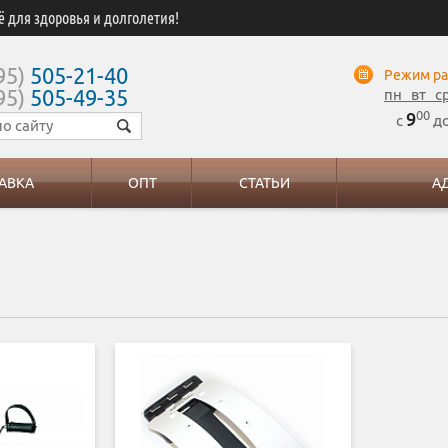
ё для здоровья и долголетия!
95)
505-21-40
Режим ра
95)
505-49-35
пн вт с
00
9
с
д
АВКА
ОПТ
СТАТЬИ
А