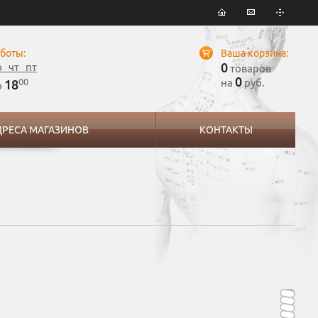
боты:
Ваша корзина:
0
р чт пт
товаров
0
00
на
руб.
18
о
ДРЕСА МАГАЗИНОВ
КОНТАКТЫ