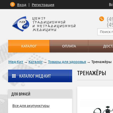
Вс
Вход
|
Регистрация
(4
(4
КАТАЛОГ
ОПЛАТА
ДОСТ
Мед-Кит
→
Каталог
→
Товары для здоровья
→ Тренажёры
ТРЕНАЖЁРЫ
КАТАЛОГ МЕД-КИТ
ДЛЯ ВРАЧЕЙ
Все для акупунктуры