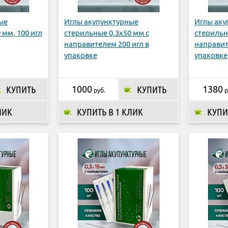
ые
Иглы акупунктурные
Иглы аку
 мм, 100 игл
стерильные 0,3х50 мм с
стерильн
направителем 200 игл в
направит
упаковке
упаковке
КУПИТЬ
1000
КУПИТЬ
1380
руб.
р
ЛИК
КУПИТЬ В 1 КЛИК
КУПИ