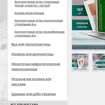
Акупунктурные иглы стерильные
(Китай, рукоятка с петлей)
Кнопки аурикулярные
Акупунктурные иглы позолоченные
стерильные Au+
Акупунктурные иглы посеребренные
стерильные Ag+
Все для теплопунктуры
Модели для акупунктуры
Молоточки неврологические
перкуссионные
Игольчатые ролики для
массажа
Шарики для Цубо-терапии