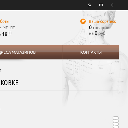
боты:
Ваша корзина:
0
р чт пт
товаров
0
00
на
руб.
18
о
ДРЕСА МАГАЗИНОВ
КОНТАКТЫ
е
АКОВКЕ
)