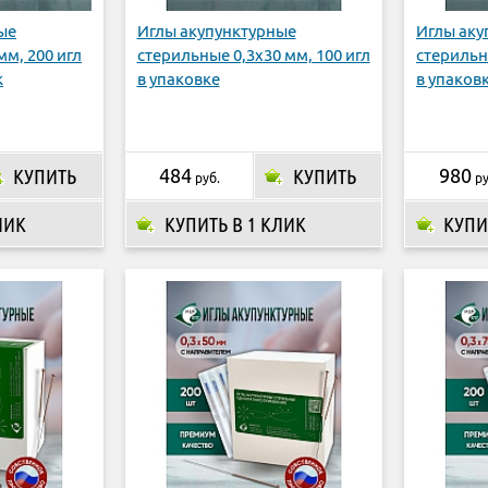
ые
Иглы акупунктурные
Иглы аку
мм, 200 игл
стерильные 0,3х30 мм, 100 игл
стерильн
к
в упаковке
в упаков
КУПИТЬ
484
КУПИТЬ
980
руб.
ру
ЛИК
КУПИТЬ В 1 КЛИК
КУПИ