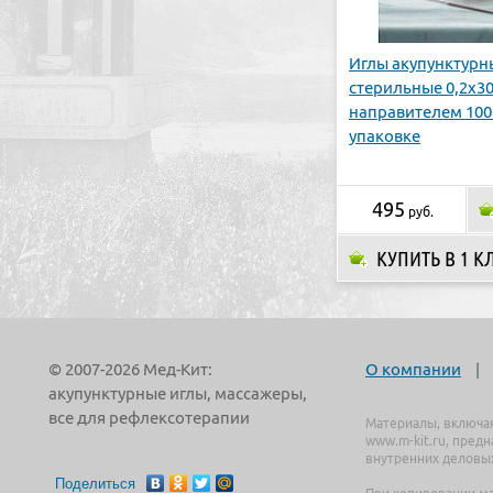
Иглы акупунктурн
стерильные 0,2х30
направителем 100 
упаковке
495
руб.
КУПИТЬ В 1 К
© 2007-2026 Мед-Кит:
О компании
|
акупунктурные иглы, массажеры,
все для рефлексотерапии
Материалы, включа
www.m-kit.ru, пред
внутренних деловых
Поделиться