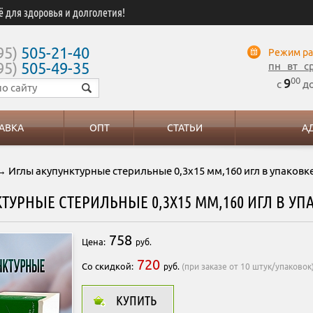
ё для здоровья и долголетия!
95)
505-21-40
Режим ра
95)
505-49-35
пн вт с
00
9
с
д
АВКА
ОПТ
СТАТЬИ
А
 Иглы акупунктурные стерильные 0,3х15 мм,160 игл в упаковк
ТУРНЫЕ СТЕРИЛЬНЫЕ 0,3Х15 ММ,160 ИГЛ В УП
758
Цена:
руб.
720
Со скидкой:
руб.
(при заказе от 10 штук/упаковок
КУПИТЬ