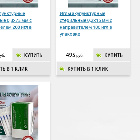
пунктурные
Иглы акупунктурные
ые 0,3х75 мм с
стерильные 0,2х15 мм с
елем 200 игл в
направителем 100 игл в
упаковке
КУПИТЬ
495
КУПИТЬ
уб.
руб.
ТЬ В 1 КЛИК
КУПИТЬ В 1 КЛИК