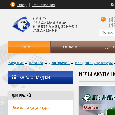
Вс
Вход
|
Регистрация
(4
(4
КАТАЛОГ
ОПЛАТА
ДОСТ
Мед-Кит
→
Каталог
→
Для врачей
→
Все для акупунктуры
→
ИГЛЫ АКУПУНК
КАТАЛОГ МЕД-КИТ
ДЛЯ ВРАЧЕЙ
Все для акупунктуры