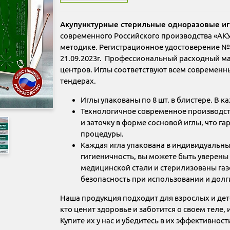
Акупунктурные стерильные одноразовые иг
современного Российского производства «А
методике. Регистрационное удостоверение №М
21.09.2023г. Профессиональный расходный ма
центров. Иглы соответствуют всем современны
тендерах.
Иглы упакованы по 8 шт. в блистере. В к
Технологичное современное производст
и заточку в форме сосновой иглы, что г
процедуры.
Каждая игла упакована в индивидуальны
гигиеничность, вы можете быть уверены
медицинской стали и стерилизованы газ
безопасность при использовании и долгий
Наша продукция подходит для взрослых и дете
кто ценит здоровье и заботится о своем тел
Купите их у нас и убедитесь в их эффективност