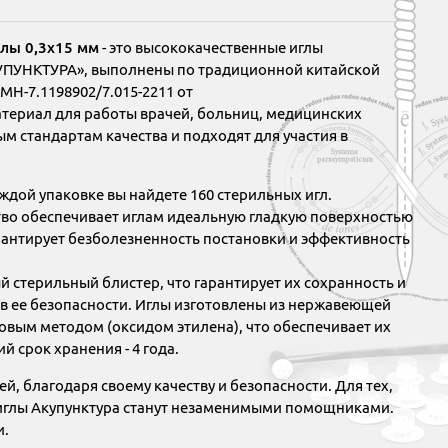
лы 0,3х15 мм
- это высококачественные иглы
КУПУНКТУРА», выполнены по традиционной китайской
Н-7.1198902/7.015-2211 от
териал для работы врачей, больниц, медицинских
м стандартам качества и подходят для участия в
аждой упаковке вы найдете 160 стерильных игл.
во обеспечивает иглам идеальную гладкую поверхностью
арантирует безболезненность постановки и эффективность
й стерильный блистер, что гарантирует их сохранность и
 в ее безопасности. Иглы изготовлены из нержавеющей
овым методом (оксидом этилена), что обеспечивает их
 срок хранения - 4 года.
й, благодаря своему качеству и безопасности. Для тех,
е, иглы Акупунктура станут незаменимыми помощниками.
и.