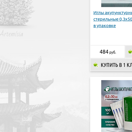
Иглы акупунктурн
стерильные 0,3х50
в упаковке
484
руб.
КУПИТЬ В 1 К