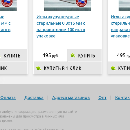
ые
Иглы акупунктурные
Иглы аку
 мм с
стерильные 0,3х15 мм с
стерильн
игл в
направителем 100 игл в
направит
упаковке
упаковке
КУПИТЬ
495
КУПИТЬ
495
руб.
ру
ЛИК
КУПИТЬ В 1 КЛИК
КУПИ
Оплата
|
Доставка
|
Адреса магазинов
|
Опт
|
Контак
я любую информацию, размещённую на сайте
назначены для просмотра в личных или
 целях.