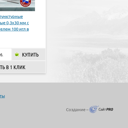
пунктурные
ые 0,3х30 мм с
елем 100 игл в
КУПИТЬ
б.
ТЬ В 1 КЛИК
ты
Создание –