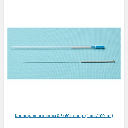
Корпоральные иглы 0,3х60 с напр. (1 шт./100 шт.)