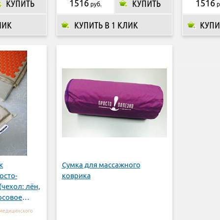
КУПИТЬ
1516
КУПИТЬ
1516
руб.
р
ЛИК
КУПИТЬ В 1 КЛИК
КУПИ
к
Сумка для массажного
осто-
коврика
чехол: лён,
осовое
 медицинского