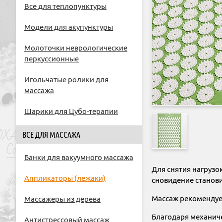
Все для теплопунктуры
Модели для акупунктуры
Молоточки неврологические
перкуссионные
Игольчатые ролики для
массажа
Шарики для Цубо-терапии
ВСЕ ДЛЯ МАССАЖА
Банки для вакуумного массажа
Для снятия нагрузо
Аппликаторы (лежаки)
сновидение станови
Массаж рекомендует
Массажеры из дерева
Благодаря механич
Антистрессовый массаж