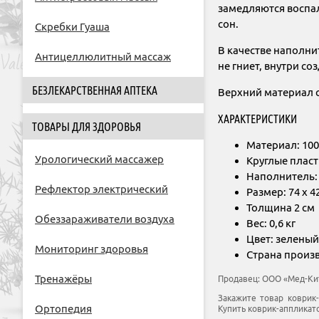
замедляются воспал
сон.
Скребки Гуаша
В качестве наполни
Антицеллюлитный массаж
не гниет, внутри со
БЕЗЛЕКАРСТВЕННАЯ АПТЕКА
Верхний материал 
ХАРАКТЕРИСТИКИ
ТОВАРЫ ДЛЯ ЗДОРОВЬЯ
Материал: 10
Урологический массажер
Круглые плас
Наполнитель:
Рефлектор электрический
Размер: 74 х 4
Толщина 2 см
Обеззараживатели воздуха
Вес: 0,6 кг
Цвет: зеленый
Мониторинг здоровья
Страна произ
Тренажёры
Продавец:
ООО «Мед-Ки
Закажите товар коврик-
Ортопедия
Купить коврик-аппликато