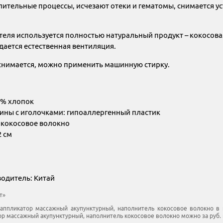
ительные процессы, исчезают отеки и гематомы, снимается ус
теля используется полностью натуральный продукт – кокосовая
здается естественная вентиляция.
снимается, можно применить машинную стирку.
0% хлопок
тины с иголочками: гипоаллергенный пластик
 кокосовое волокно
2 см
водитель: Китай
т»
аппликатор массажный акупунктурный, наполнитель кокосовое волокно в и
р массажный акупунктурный, наполнитель кокосовое волокно можно за руб. в 