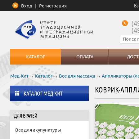
Вс
Вход
|
Регистрация
(4
(4
КАТАЛОГ
ОПЛАТА
ДОСТ
Мед-Кит
→
Каталог
→
Все для массажа
→
Аппликаторы (л
КОВРИК-АППЛ
КАТАЛОГ МЕД-КИТ
ДЛЯ ВРАЧЕЙ
Все для акупунктуры