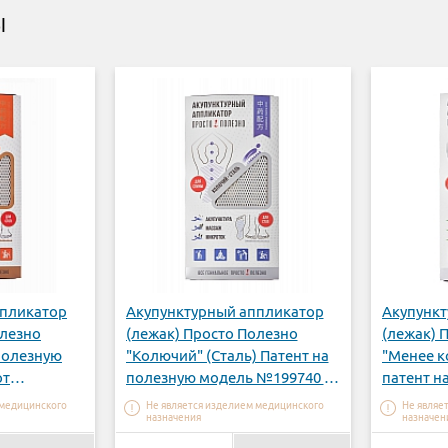
Ы
ппликатор
Акупунктурный аппликатор
Акупункт
олезно
(лежак) Просто Полезно
(лежак) 
 полезную
"Колючий" (Сталь) Патент на
"Менее к
от
полезную модель №199740 от
патент н
31.12.2019г.
№199740 
 медицинского
Не является изделием медицинского
Не являе
назначения
назначен