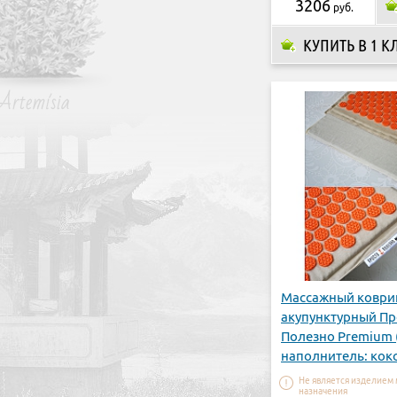
3206
руб.
КУПИТЬ В 1 К
Массажный коври
акупунктурный Пр
Полезно Premium (
наполнитель: кок
волокно)
Не является изделием
назначения