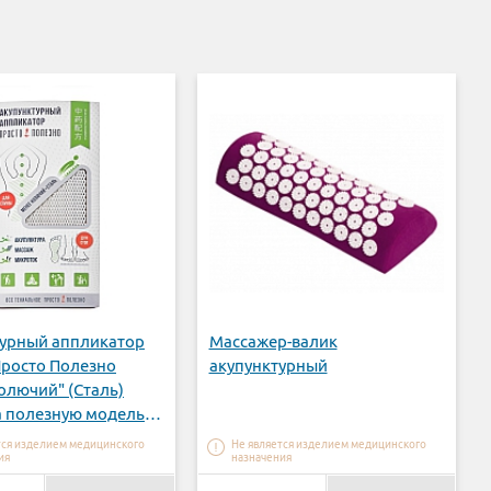
урный аппликатор
Массажер-валик
Просто Полезно
акупунктурный
олючий" (Сталь)
а полезную модель
от 31.12.2019г
тся изделием медицинского
Не является изделием медицинского
ия
назначения