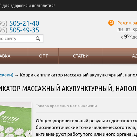
ё для здоровья и долголетия!
95)
505-21-40
Режим ра
95)
505-49-35
пн вт с
00
9
с
д
АВКА
ОПТ
СТАТЬИ
А
ежаки)
→ Коврик-аппликатор массажный акупунктурный, напо
ИКАТОР МАССАЖНЫЙ АКУПУНКТУРНЫЙ, НАПО
Товара временно нет в наличии
Общеоздоровительный результат достигается 
биоэнергетические точки человеческого тела
активизируют работу того или иного органа. 