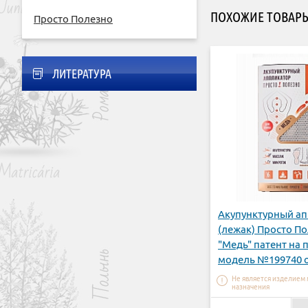
ПОХОЖИЕ ТОВАР
Просто Полезно
ЛИТЕРАТУРА
Акупунктурный а
(лежак) Просто П
"Медь" патент на
модель №199740 
31.12.2019г
Не является изделием
назначения