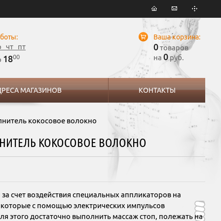
боты:
Ваша корзина:
0
р чт пт
товаров
0
00
на
руб.
18
о
ДРЕСА МАГАЗИНОВ
КОНТАКТЫ
лнитель кокосовое волокно
ЛНИТЕЛЬ КОКОСОВОЕ ВОЛОКНО
за счет воздействия специальных аппликаторов на
, которые с помощью электрических импульсов
Для этого достаточно выполнить массаж стоп, полежать на