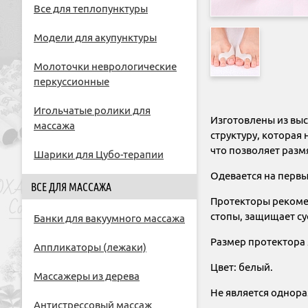
Все для теплопунктуры
Модели для акупунктуры
Молоточки неврологические
перкуссионные
Игольчатые ролики для
Изготовлены из выс
массажа
структуру, которая
что позволяет разм
Шарики для Цубо-терапии
Одевается на первы
ВСЕ ДЛЯ МАССАЖА
Протекторы рекоме
стопы, защищает су
Банки для вакуумного массажа
Размер протектора 
Аппликаторы (лежаки)
Цвет: белый.
Массажеры из дерева
Не является однора
Антистрессовый массаж