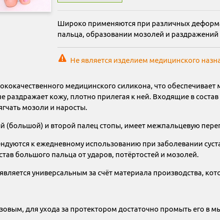
Широко применяются при различных деформа
пальца, образовании мозолей и раздражений 
Не является изделием медицинского назн
ококачественного медицинского силикона, что обеспечивает м
 не раздражает кожу, плотно прилегая к ней. Входящие в сост
ягчать мозоли и наросты.
й (большой) и второй палец стопы, имеет межпальцевую пере
ндуются к ежедневному использованию при заболевании суст
став большого пальца от ударов, потёртостей и мозолей.
является универсальным за счёт материала производства, кот
зовым, для ухода за протектором достаточно промыть его в м