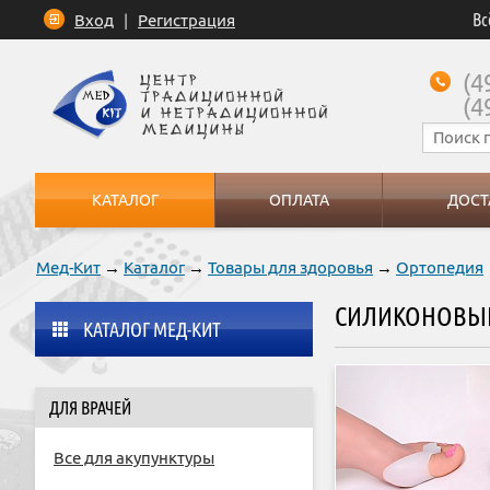
Вс
Вход
|
Регистрация
(4
(4
КАТАЛОГ
ОПЛАТА
ДОСТ
Мед-Кит
→
Каталог
→
Товары для здоровья
→
Ортопедия
СИЛИКОНОВЫЕ 
КАТАЛОГ МЕД-КИТ
ДЛЯ ВРАЧЕЙ
Все для акупунктуры