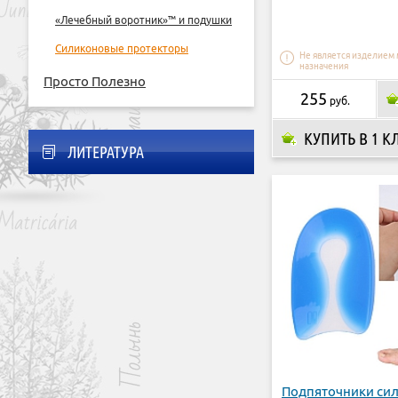
«Лечебный воротник»™ и подушки
Силиконовые протекторы
Не является изделием
назначения
Просто Полезно
255
руб.
КУПИТЬ В 1 К
ЛИТЕРАТУРА
Подпяточники си