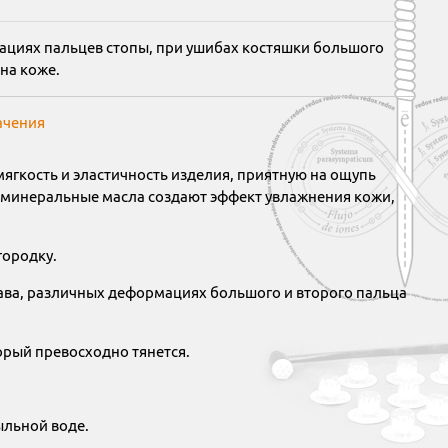
циях пальцев стопы, при ушибах костяшки большого
на коже.
ачения
ягкость и эластичность изделия, приятную на ощупь
ав минеральные масла создают эффект увлажнения кожи,
городку.
ава, различных деформациях большого и второго пальца
орый превосходно тянется.
ыльной воде.