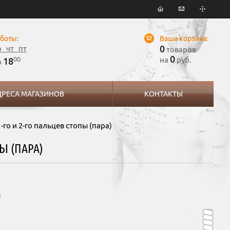
боты:
Ваша корзина:
0
р чт пт
товаров
0
00
на
руб.
18
о
ДРЕСА МАГАЗИНОВ
КОНТАКТЫ
о и 2-го пальцев стопы (пара)
Ы (ПАРА)
)