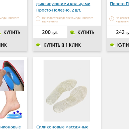
фиксирующими кольцами
Просто-П
Просто-Полезно, 2 шт.
 медицинского
Не является изделием медицинского
Не являе
назначения
назначен
КУПИТЬ
200
КУПИТЬ
242
руб.
ру
ЛИК
КУПИТЬ В 1 КЛИК
КУПИ
ликоновые
Силиконовые массажные