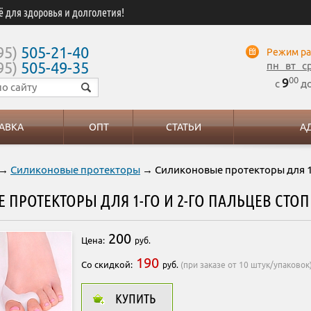
ё для здоровья и долголетия!
95)
505-21-40
Режим ра
95)
505-49-35
пн вт с
00
9
с
д
АВКА
ОПТ
СТАТЬИ
А
→
Силиконовые протекторы
→ Силиконовые протекторы для 1-г
ПРОТЕКТОРЫ ДЛЯ 1-ГО И 2-ГО ПАЛЬЦЕВ СТОП
200
Цена:
руб.
190
Со скидкой:
руб.
(при заказе от 10 штук/упаковок
КУПИТЬ