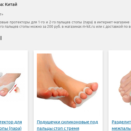
а: Китай
т»
овые протекторы для 1-го и 2-го пальцев стопы (пара) в интернет-магазине 
го пальцев стопы можно за 200 руб. в магазинах m-kit.ru или с доставкой по 
Ы
тектор для
Подушечки силиконовые под
Разделит
опы (пара)
пальцы стоп с тремя
межпаль