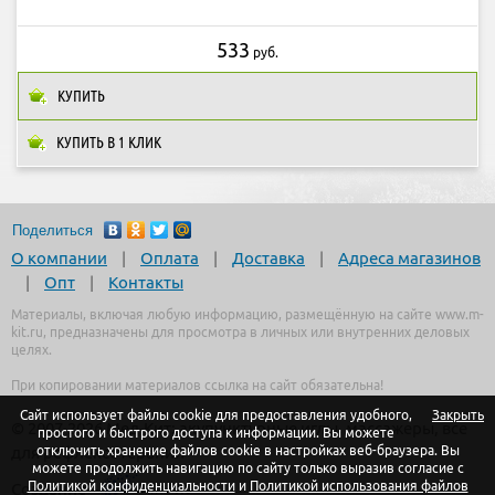
533
руб.
КУПИТЬ
КУПИТЬ В 1 КЛИК
Поделиться
О компании
|
Оплата
|
Доставка
|
Адреса магазинов
|
Опт
|
Контакты
Материалы, включая любую информацию, размещённую на сайте www.m-
kit.ru, предназначены для просмотра в личных или внутренних деловых
целях.
При копировании материалов ссылка на сайт обязательна!
Сайт использует файлы cookie для предоставления удобного,
Закрыть
© 2007-2026 Мед-Кит:
акупунктурные иглы, массажеры, все
простого и быстрого доступа к информации. Вы можете
для рефлексотерапии
отключить хранение файлов cookie в настройках веб-браузера. Вы
можете продолжить навигацию по сайту только выразив согласие с
Политикой конфиденциальности
и
Политикой использования файлов
Создание –